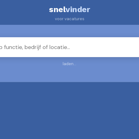
snel
vinder
voor vacatures
laden...