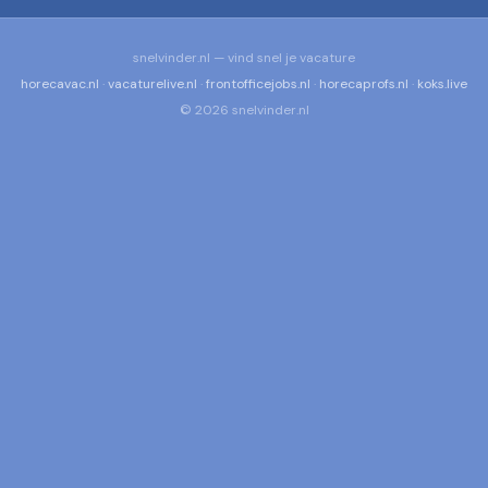
snelvinder.nl — vind snel je vacature
horecavac.nl
·
vacaturelive.nl
·
frontofficejobs.nl
·
horecaprofs.nl
·
koks.live
© 2026 snelvinder.nl